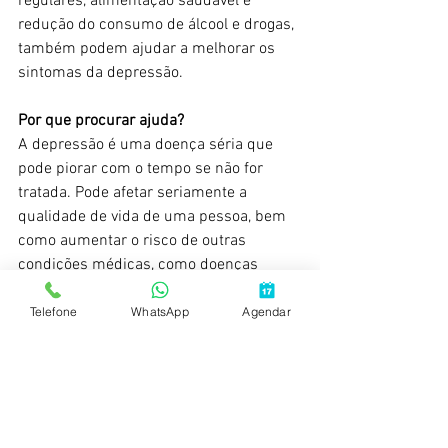
regulares, alimentação saudável e 
redução do consumo de álcool e drogas, 
também podem ajudar a melhorar os 
sintomas da depressão.
Por que procurar ajuda?
A depressão é uma doença séria que 
pode piorar com o tempo se não for 
tratada. Pode afetar seriamente a 
qualidade de vida de uma pessoa, bem 
como aumentar o risco de outras 
condições médicas, como doenças 
cardíacas e diabetes. Procurar ajuda o 
mais cedo possível pode ajudar a 
Telefone
WhatsApp
Agendar
prevenir o agravamento da depressão e 
ajudar a pessoa a retomar o controle da 
sua vida.
Os psiquiatras da Clínica Parnamirim 
estão disponíveis para ajudá-lo e 