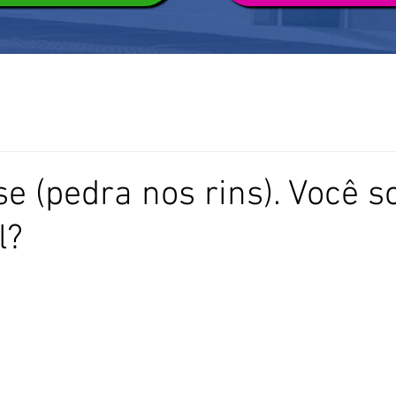
se (pedra nos rins). Você s
l?