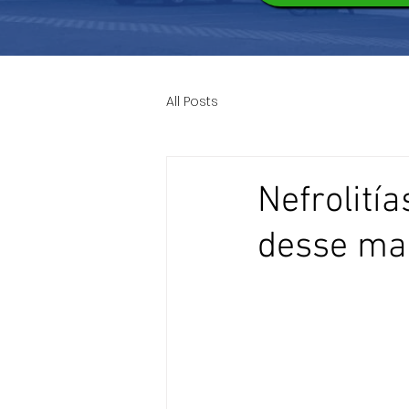
All Posts
Nefrolitía
desse ma