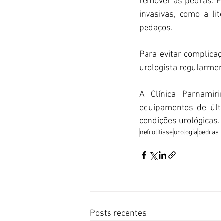
remover as pedras. E
invasivas, como a l
pedaços.
Para evitar complica
urologista regularmen
A Clínica Parnamir
equipamentos de últ
condições urológicas.
nefrolitiase
urologia
pedras 
Posts recentes