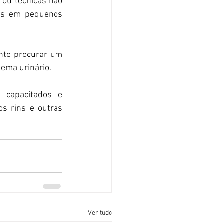
ou técnicas não 
as em pequenos 
nte procurar um 
tema urinário.
capacitados e 
s rins e outras 
Ver tudo