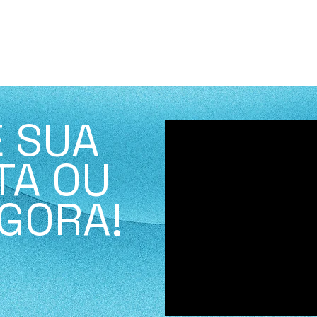
 SUA
TA OU
GORA!