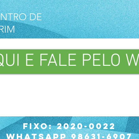
ENTRO DE
RIM
QUI E FALE PELO 
FIXO: 2020-0022
wHATSAPP 98631-6907